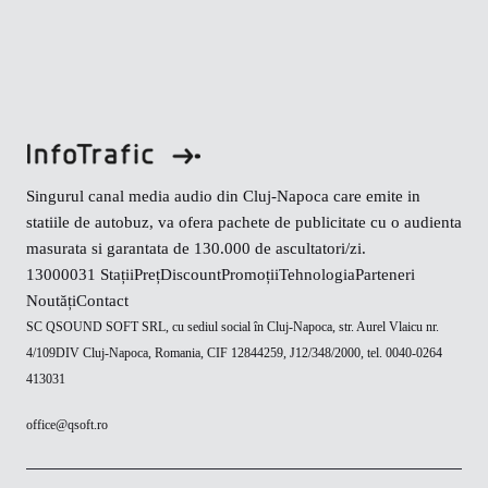
Singurul canal media audio din Cluj-Napoca care emite in
statiile de autobuz, va ofera pachete de publicitate cu o audienta
masurata si garantata de 130.000 de ascultatori/zi.
130000
31 Stații
Preț
Discount
Promoții
Tehnologia
Parteneri
Noutăți
Contact
SC QSOUND SOFT SRL, cu sediul social în Cluj-Napoca, str. Aurel Vlaicu nr.
4/109DIV Cluj-Napoca, Romania, CIF 12844259, J12/348/2000, tel. 0040-0264
413031
office@qsoft.ro