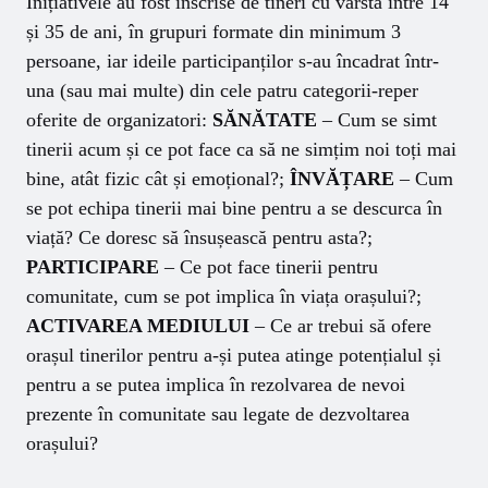
Inițiativele au fost înscrise de tineri cu vârsta între 14
și 35 de ani, în grupuri formate din minimum 3
persoane, iar ideile participanților s-au încadrat într-
una (sau mai multe) din cele patru categorii-reper
oferite de organizatori:
SĂNĂTATE
– Cum se simt
tinerii acum și ce pot face ca să ne simțim noi toți mai
bine, atât fizic cât și emoțional?;
ÎNVĂȚARE
– Cum
se pot echipa tinerii mai bine pentru a se descurca în
viață? Ce doresc să însușească pentru asta?;
PARTICIPARE
– Ce pot face tinerii pentru
comunitate, cum se pot implica în viața orașului?;
ACTIVAREA MEDIULUI
– Ce ar trebui să ofere
orașul tinerilor pentru a-și putea atinge potențialul și
pentru a se putea implica în rezolvarea de nevoi
prezente în comunitate sau legate de dezvoltarea
orașului?