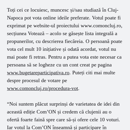
Toți cei ce locuiesc, muncesc și/sau studiază în Cluj-
Napoca pot vota online ideile preferate. Votul poate fi
exprimat pe website-ul proiectului www.comoncluj.ro,
secțiunea Votează – acolo se găsește lista integrală a
propunerilor, cu descrierea fiecăreia. O persoană poate
vota cel mult 10 inițiative și odată acordat, votul nu
mai poate fi retras. Pentru a putea vota este necesar ca
persoana să se logheze cu un cont creat pe pagina
www.bugetareparticipativa.ro
. Puteți citi mai multe
despre procesul de votare pe
www.comoncluj.ro/procedura-vot
.
“Noi suntem plăcut surprinși de varietatea de idei din
această ediție Com’ON și credem că clujenii au o
ofertă foarte faină spre care să-și ofere cele 10 voturi.
Iar votul la Com’ON înseamnă și participare în