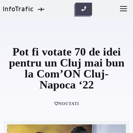
Skip
M
to
content
Pot fi votate 70 de idei
pentru un Cluj mai bun
la Com’ON Cluj-
Napoca ‘22
NOUTATI