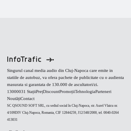
Singurul canal media audio din Cluj-Napoca care emite in
statiile de autobuz, va ofera pachete de publicitate cu o audienta
masurata si garantata de 130.000 de ascultatori/zi.
130000
31 Stații
Preț
Discount
Promoții
Tehnologia
Parteneri
Noutăți
Contact
SC QSOUND SOFT SRL, cu sediul social în Cluj-Napoca, str. Aurel Vlaicu nr.
4/109DIV Cluj-Napoca, Romania, CIF 12844259, J12/348/2000, tel. 0040-0264
413031