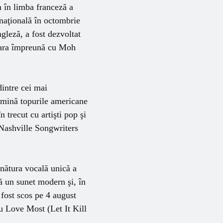
 în limba franceză a
rnaţională în octombrie
gleză, a fost dezvoltat
 Lara împreună cu Moh
intre cei mai
domină topurile americane
trecut cu artişti pop şi
 Nashville Songwriters
ătura vocală unică a
ză un sunet modern şi, în
fost scos pe 4 august
u Love Most (Let It Kill