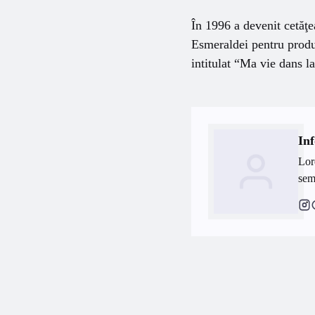
În 1996 a devenit cetăţ
Esmeraldei pentru produ
intitulat “Ma vie dans l
Inf
Lor
semp