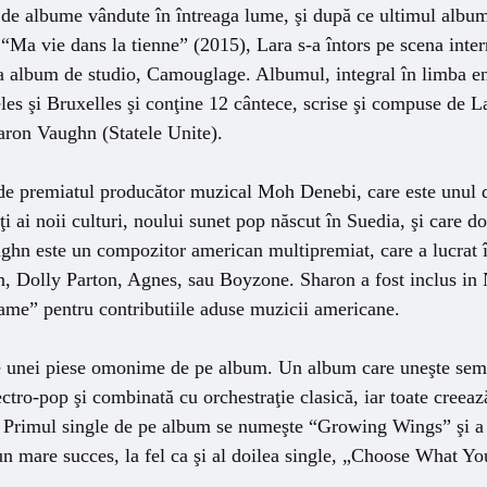
de albume vândute în întreaga lume, şi după ce ultimul album
a, “Ma vie dans la tienne” (2015), Lara s-a întors pe scena inte
ea album de studio, Camouglage. Albumul, integral în limba en
es şi Bruxelles şi conţine 12 cântece, scrise şi compuse de
ron Vaughn (Statele Unite).
 de premiatul producător muzical Moh Denebi, care este unul d
i ai noii culturi, noului sunet pop născut în Suedia, şi care 
hn este un compozitor american multipremiat, care a lucrat în 
n, Dolly Parton, Agnes, sau Boyzone. Sharon a fost inclus in
ame” pentru contributiile aduse muzicii americane.
 unei piese omonime de pe album. Un album care uneşte semn
ectro-pop şi combinată cu orchestraţie clasică, iar toate creea
. Primul single de pe album se numeşte “Growing Wings” şi a 
n mare succes, la fel ca şi al doilea single, „Choose What Yo