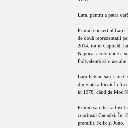
Lara, pentru a patra oar
Primul concert al Larei 
de două reprezentaţii pe
2014, tot în Capitală, ia
Napoca, acolo unde a sus
Polivalentă să o asculte 
Lara Fabian sau Lara Cro
din viaţă a locuit în Sic
în 1978, când de Mos Nic
Primul său disc a fost l
cuprinsul Canadei. În 19
premiile Felix şi Juno.