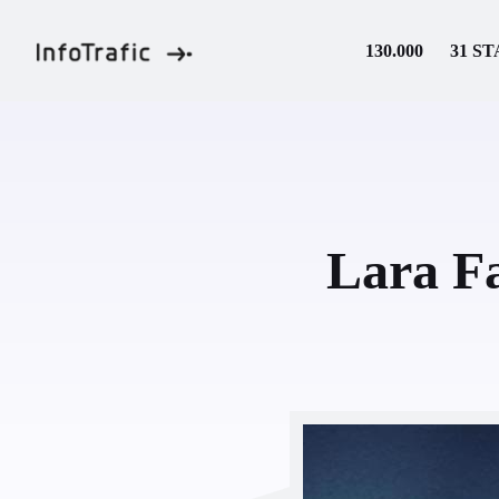
Skip
to
130.000
31 ST
content
Lara Fa