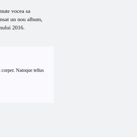
umute vocea sa
ansat un nou album,
anului 2016.
 corper. Natoque tellus