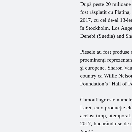
După peste 20 milioane 
fost răsplatit cu Platin
2017, cu cel de-al 13-l
în Stockholm, Los Angel
Denebi (Suedia) and Sha
Piesele au fost produse
proeminenţi reprezentanţ
şi europene. Sharon Vaug
country ca Willie Nelso
Foundation’s “Hall of F
Camouflagr este numele
Larei, cu o producţie el
acelasi timp, atemporal
2017, bucurându-se de u
You)” .