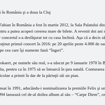
ă în România şi a doua la Cluj
Fabian în România a fost în martie 2012, la Sala Palatului din
ntru a putea acoperi cererea mare de bilete. A revenit doi ani 
r concertul s-a desfăşurat tot cu casa închisă. Aşa că a decis s
ţinut primul concert în 2016: pe 20 aprilie peste 4.000 de oa
pe cea care îşi numeste fanii “îngeri”.
kaert, pe numele său real, s-a născut pe 9 ianuarie 1970 în Be
ilia, pentru ca în 1975 să se întoarcă în ţara natală. Conturarea
olae a primit în dar de la părinţii săi un pian.
ansat în 1991, aducându-i nominalizarea la premiile Felix şi un
94 lansează cel de-al doilea album al său – “Carpe Diem”, ce 