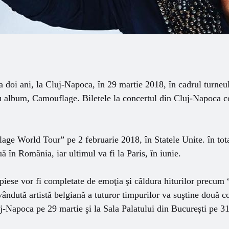
 doi ani, la Cluj-Napoca, în 29 martie 2018, în cadrul turneul
 album, Camouflage. Biletele la concertul din Cluj-Napoca co
ge World Tour” pe 2 februarie 2018, în Statele Unite. în tota
ă în România, iar ultimul va fi la Paris, în iunie.
 piese vor fi completate de emoţia şi căldura hiturilor precum “
ndută artistă belgiană a tuturor timpurilor va suştine două c
j-Napoca pe 29 martie şi la Sala Palatului din București pe 31