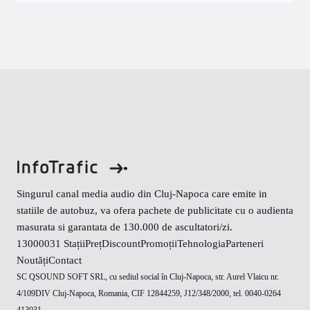
Singurul canal media audio din Cluj-Napoca care emite in
statiile de autobuz, va ofera pachete de publicitate cu o audienta
masurata si garantata de 130.000 de ascultatori/zi.
130000
31 Stații
Preț
Discount
Promoții
Tehnologia
Parteneri
Noutăți
Contact
SC QSOUND SOFT SRL, cu sediul social în Cluj-Napoca, str. Aurel Vlaicu nr.
4/109DIV Cluj-Napoca, Romania, CIF 12844259, J12/348/2000, tel. 0040-0264