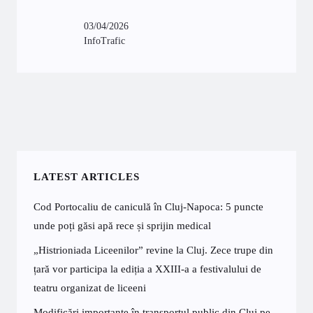
03/04/2026
InfoTrafic
LATEST ARTICLES
Cod Portocaliu de caniculă în Cluj-Napoca: 5 puncte
unde poți găsi apă rece și sprijin medical
„Histrioniada Liceenilor” revine la Cluj. Zece trupe din
țară vor participa la ediția a XXIII-a a festivalului de
teatru organizat de liceeni
Modificări importante în transportul public din Cluj pe