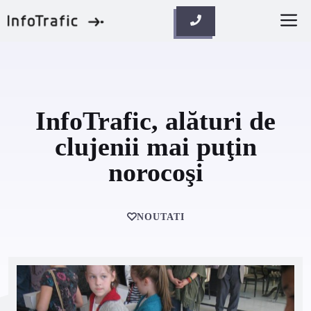
Skip
M
to
content
InfoTrafic, alături de
clujenii mai puţin
norocoşi
NOUTATI