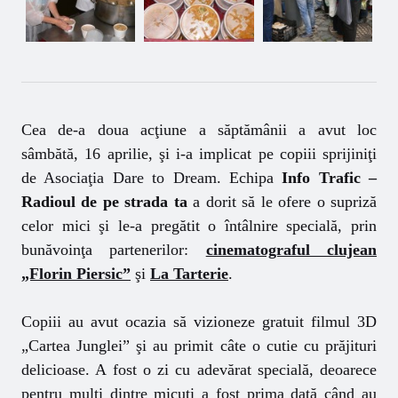
Cea de-a doua acţiune a săptămânii a avut loc
sâmbătă, 16 aprilie, şi i-a implicat pe copiii sprijiniţi
de
Asociaţia Dare to Dream
. Echipa
Info Trafic –
Radioul de pe strada ta
a dorit să le ofere o supriză
celor mici şi le-a pregătit o întâlnire specială, prin
bunăvoinţa partenerilor:
cinematograful clujean
„Florin Piersic”
şi
La Tarterie
.
Copiii au avut ocazia să vizioneze gratuit filmul 3D
„Cartea Junglei” şi au primit câte o cutie cu prăjituri
delicioase. A fost o zi cu adevărat specială, deoarece
pentru mulţi dintre micuţi a fost prima dată când au