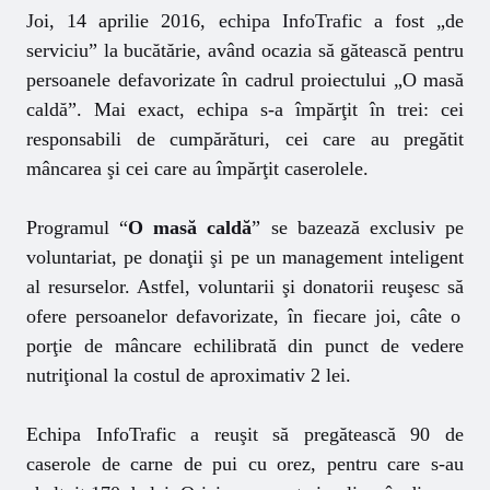
Joi, 14 aprilie 2016,
echipa InfoTrafic
a fost „de
serviciu” la bucătărie, având ocazia să gătească pentru
persoanele defavorizate în cadrul proiectului „O masă
caldă”. Mai exact, echipa s-a împărţit în trei: cei
responsabili de cumpărături, cei care au pregătit
mâncarea şi cei care au împărţit caserolele.
Programul “
O mas
ă
cald
ă
” se bazeaz
ă
exclusiv pe
voluntariat, pe dona
ţ
ii
ş
i pe un management inteligent
al resurselor. Astfel, voluntarii
ş
i donatorii reu
ş
esc s
ă
ofere persoanelor defavorizate, în fiecare joi,
câte o
porţie de mâncare echilibrată din punct de vedere
nutriţional la costul de aproximativ 2 lei.
Echipa InfoTrafic a reuşit să pregătească 90 de
caserole de carne de pui cu orez, pentru care s-au