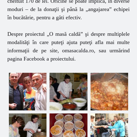
cheltuit 170 de lei. Oricine se poate implica, în diverse
moduri – de la donaţii şi până la „angajarea” echipei
în bucătărie, pentru a găti efectiv.
Despre proiectul „O mas
ă
cald
ă
”
ş
i despre multiplele
modalit
ăţ
i în care pute
ţ
i ajuta pute
ţ
i afla mai multe
informa
ţ
ii de pe site,
omasacalda.ro
, sau urm
ă
rind
pagina Facebook
a proiectului.