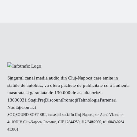
Singurul canal media audio din Cluj-Napoca care emite in
statiile de autobuz, va ofera pachete de publicitate cu o audienta
masurata si garantata de 130.000 de ascultatori/zi.
130000
31 Stații
Preț
Discount
Promoții
Tehnologia
Parteneri
Noutăți
Contact
SC QSOUND SOFT SRL, cu sediul social în Cluj-Napoca, str. Aurel Vlaicu nr.
4/109DIV Cluj-Napoca, Romania, CIF 12844259, J12/348/2000, tel. 0040-0264
413031