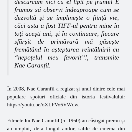
descurcam nici cu el lipit pe frunte! E
frumos să observi îndeaproape cum se
dezvoltă și se împlinește o ființă vie,
căci asta a fost TIFF-ul pentru mine în
toți acești ani; și în continuare, fiecare
sfârșit de primăvară mă găsește
fremătând în așteptarea reîntâlnirii cu
“nepoțelul meu favorit”!, transmite
Nae Caranfil.
În 2008,
Nae Caranfil
a regizat și unul dintre cele mai
populare spoturi oficiale din istoria festivalului:
https://youtu.be/oXLFVo6VWdw
.
Filmele lui
Nae Caranfil
(n. 1960) au câștigat premii și
au umplut, de-a lungul anilor, sălile de cinema din