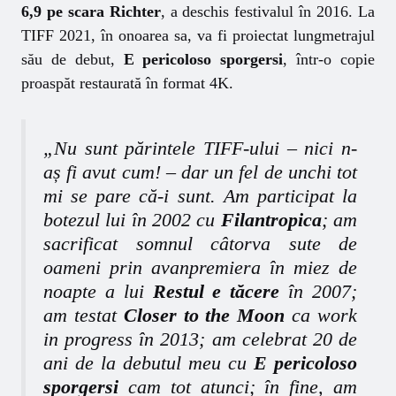
6,9 pe scara Richter
, a deschis festivalul în 2016. La
TIFF 2021, în onoarea sa, va fi proiectat lungmetrajul
său de debut,
E pericoloso sporgersi
, într-o copie
proaspăt restaurată în format 4K.
„
Nu sunt părintele TIFF-ului – nici n-
aș fi avut cum! – dar un fel de unchi tot
mi se pare că-i sunt. Am participat la
botezul lui în 2002 cu
Filantropica
; am
sacrificat somnul câtorva sute de
oameni prin avanpremiera în miez de
noapte a lui
Restul e tăcere
în 2007;
am testat
Closer to the Moon
ca
work
in progress
în 2013; am celebrat 20 de
ani de la debutul meu cu
E pericoloso
sporgersi
cam tot atunci; în fine, am