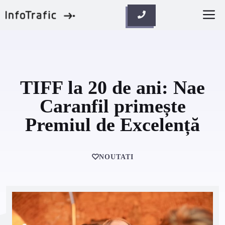
Skip
M
to
content
TIFF la 20 de ani: Nae
Caranfil primește
Premiul de Excelență
NOUTATI