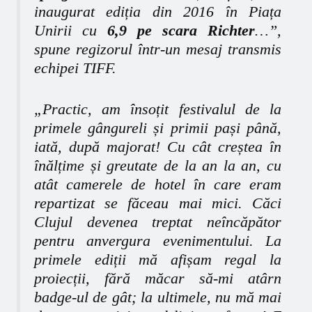
inaugurat ediția din 2016 în Piața
Unirii cu
6,9 pe scara Richter
…”,
spune regizorul într-un mesaj transmis
echipei TIFF.
„
Practic, am însoțit festivalul de la
primele gângureli și primii pași până,
iată, după majorat! Cu cât creștea în
înălțime și greutate de la an la an, cu
atât camerele de hotel în care eram
repartizat se făceau mai mici. Căci
Clujul devenea treptat neîncăpător
pentru anvergura evenimentului. La
primele ediții mă afișam regal la
proiecții, fără măcar să-mi atârn
badge
-ul de gât; la ultimele, nu mă mai