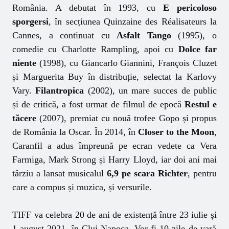
România. A debutat în 1993, cu
E pericoloso
sporgersi
, în secțiunea Quinzaine des Réalisateurs la
Cannes, a continuat cu
Asfalt Tango
(1995), o
comedie cu Charlotte Rampling, apoi cu
Dolce far
niente
(1998), cu Giancarlo Giannini, François Cluzet
și Marguerita Buy în distribuție, selectat la Karlovy
Vary.
Filantropica
(2002), un mare succes de public
și de critică, a fost urmat de filmul de epocă
Restul e
tăcere
(2007), premiat cu nouă trofee Gopo și propus
de România la Oscar. În 2014, în
Closer to the Moon
,
Caranfil a adus împreună pe ecran vedete ca Vera
Farmiga, Mark Strong și Harry Lloyd, iar doi ani mai
târziu a lansat musicalul
6,9 pe scara Richter
, pentru
care a compus și muzica, și versurile.
TIFF va celebra 20 de ani de existență între
23 iulie
și
1 august 2021
, în Cluj-Napoca. Vor fi 10 zile de vară