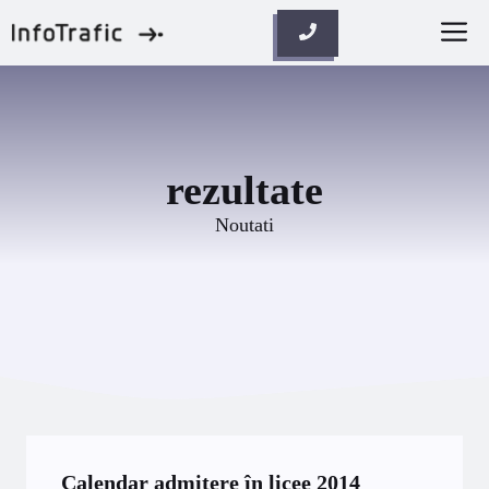
Skip
M
to
content
rezultate
Noutati
Calendar admitere în licee 2014