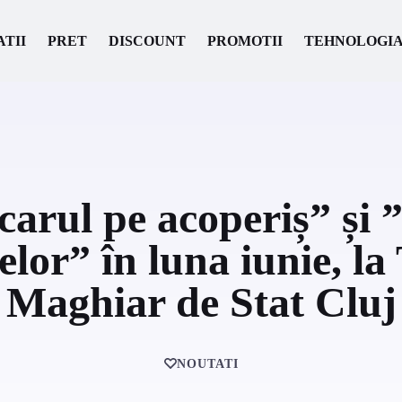
ATII
PRET
DISCOUNT
PROMOTII
TEHNOLOGI
carul pe acoperiș” și
lor” în luna iunie, la
Maghiar de Stat Cluj
NOUTATI