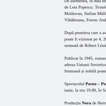
De asemenea, în data de 
de Leta Popescu. Textel
Moldovan, Stelian Mülle
Vlădăreanu, Ferenc And
După premiera care a av
poate fi vizionat pe 4, 
semnată de Róbert Lénár
Publicat în 1945, roman
adresa Uniunii Sovietice
frumoasă și nobilă poate 
Spectacolul
Porno – Po
iunie, la ora 19.00, în S
Producția
Nora
de Henri