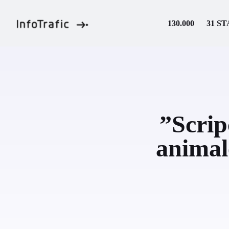
Skip
to
130.000
31 ST
content
”Scrip
animale