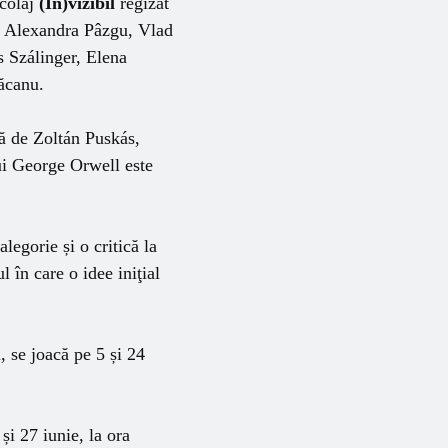
-colaj
(In)vizibil
regizat
, Alexandra Pâzgu, Vlad
s Szálinger, Elena
ăcanu.
nă de Zoltán Puskás,
lui George Orwell este
legorie și o critică la
 în care o idee iniţial
, se joacă pe 5 și 24
i 27 iunie, la ora