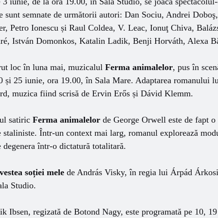
3 iunie, de la ora 19.00, în Sala Studio, se joacă spectacolul
e sunt semnate de următorii autori: Dan Sociu, Andrei Doboş
r, Petro Ionescu și Raul Coldea, V. Leac, Ionuţ Chiva, Baláz
ré, István Domonkos, Katalin Ladik, Benji Horváth, Alexa B
ut loc în luna mai, muzicalul
Ferma animalelor
, pus în sce
20 și 25 iunie, ora 19.00, în Sala Mare. Adaptarea romanului 
d, muzica fiind scrisă de Ervin Erős și Dávid Klemm.
ul satiric
Ferma animalelor
de George Orwell este de fapt o a
 staliniste. Într-un context mai larg, romanul explorează modul
degenera într-o dictatură totalitară.
vestea soției mele
de András Visky, în regia lui Árpád Árkosi
ala Studio.
k Ibsen, regizată de Botond Nagy, este programată pe 10, 19 ș