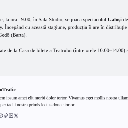
ie, la ora 19.00, în Sala Studio, se joacă spectacolul
Galoși
de
. Începând cu această stagiune, producția îi are în distribuț
Gedő (Barta).
nate de la Casa de bilete a Teatrului (între orele 10.00–14.00) 
oTrafic
em ipsum amet elit morbi dolor tortor. Vivamus eget mollis nostra ullam
er taciti nostra primis lectus donec tortor.