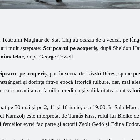
ii Teatrului Maghiar de Stat Cluj au ocazia de a vedea, pe lâng
uri mult așteptate:
Scripcarul pe acoperiș
, după Sheldon Har
nimalelor
, după George Orwell.
ipcarul pe acoperiș
, pus în scenă de László Béres, spune pov
nstrângeri și dorințe într-o epocă istorică tulbure, dar, mai al
 care umanitatea, familia, credinţa şi solidaritatea sunt valori
at pe 30 mai și pe 2, 11 și 18 iunie, ora 19.00, în Sala Mare
el Kamzolj este interpretat de Tamás Kiss, rolul lui Bielke d
i femeilor evrei fac parte și actorii Zsolt Gedő și Edina Fodor