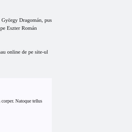
 György Dragomán, pus
ie pe Eszter Román
sau online de pe site-ul
 corper. Natoque tellus