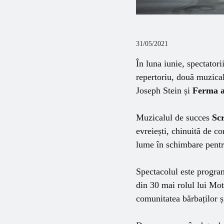
31/05/2021
În luna iunie, spectator
repertoriu, două muzical
Joseph Stein și
Ferma a
Muzicalul de succes
Scr
evreiești, chinuită de co
lume în schimbare pentru
Spectacolul este program
din 30 mai rolul lui Mot
comunitatea bărbaților ș