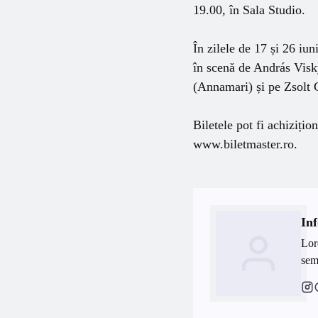
19.00, în Sala Studio.
În zilele de 17 și 26 iun
în scenă de András Visky
(Annamari) și pe Zsolt 
Biletele pot fi achizițio
www.biletmaster.ro.
Inf
Lor
semp