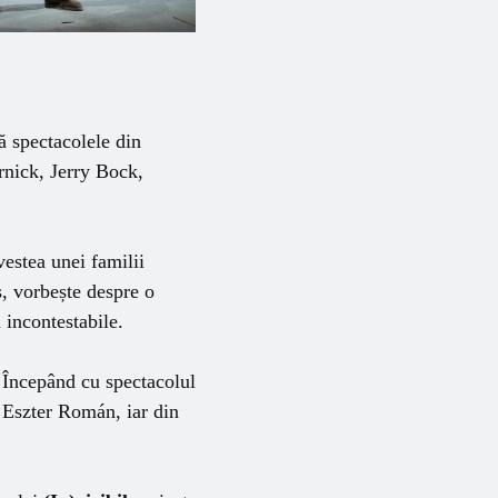
ă spectacolele din
nick, Jerry Bock,
estea unei familii
es, vorbește despre o
 incontestabile.
. Începând cu spectacolul
e Eszter Román, iar din
.