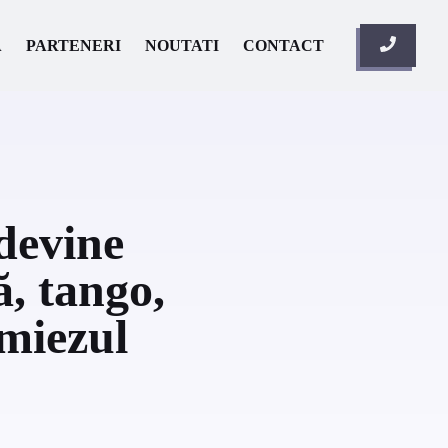
A
PARTENERI
NOUTATI
CONTACT
devine
ă, tango,
 miezul