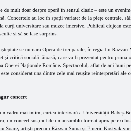
e de mult doar despre operă în sensul clasic – este un evenime
nă. Concertele au loc în spații variate: de la piețe centrale, săl
la curți universitare sau muzee imersive. Publicul clujean este 
sculte și să se lase surprins.
așteptate se numără Opera de trei parale, în regia lui Răzvan 
t și critică socială tăioasă, care va fi prezentat pentru prima 
na Operei Naționale Române. Spectacolul, aflat de ani buni pe 
este considerat una dintre cele mai reușite reinterpretări ale o
ingur concert
r-un cadru mai intim, curtea interioară a Universității Babeș-B
ra, un concert susținut de un ansamblu format aproape exclus
eriu Soare, artiști precum Răzvan Suma și Emeric Kostyak vor