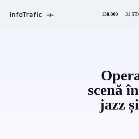
Skip
to
130.000
31 ST
content
Opera
scenă în
jazz ș