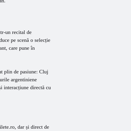
an.
tr-un recital de
duce pe scenă o selecție
ant, care pune în
t plin de pasiune: Cluj
urile argentiniene
și interacțiune directă cu
lete.ro, dar și direct de