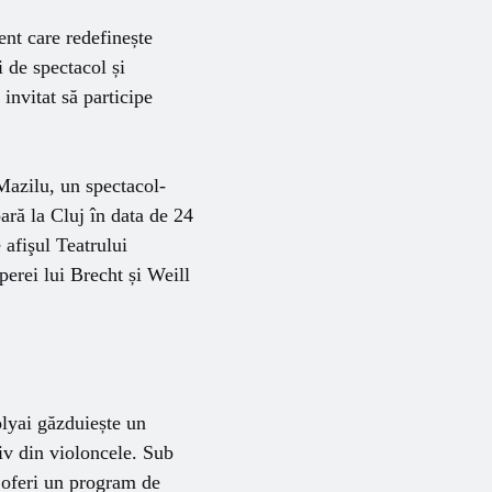
nt care redefinește
i de spectacol și
invitat să participe
Mazilu, un spectacol-
oară la Cluj în data de 24
afişul Teatrului
perei lui Brecht și Weill
olyai găzduiește un
iv din violoncele. Sub
 oferi un program de