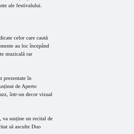
te ale festivalului.
icate celor care caută
nimente au loc începând
ate muzicală rar
 prezentate în
usținut de Aperto
zz, într-un decor vizual
, va susține un recital de
vitat să asculte Duo