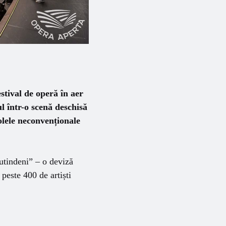
estival de operă în aer
l într-o scenă deschisă
olele neconvenționale
tutindeni” – o deviză
peste 400 de artiști