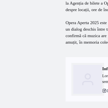
la Agenția de bilete a 
despre locații, ore de în
Opera Aperta 2025 este m
un dialog deschis între t
confirmă că muzica are p
amuțit, în memoria colec
Inf
Lor
semp