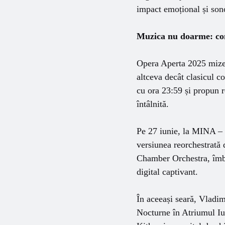
impact emoțional și sono
Muzica nu doarme: conc
Opera Aperta 2025 mizeaz
altceva decât clasicul 
cu ora 23:59 și propun re
întâlnită.
Pe 27 iunie, la MINA –
versiunea reorchestrată
Chamber Orchestra, îmbi
digital captivant.
În aceeași seară, Vladimi
Nocturne în Atriumul Iuli