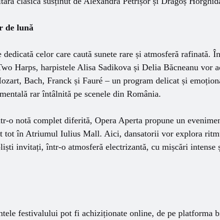
hitară clasică susținut de Alexandra Petrișor și Dragoș Horghid
r de lună
dedicată celor care caută sunete rare și atmosferă rafinată. În
Two Harps, harpistele Alisa Sadikova și Delia Băcneanu vor a
Mozart, Bach, Franck și Fauré – un program delicat și emoțion
mentală rar întâlnită pe scenele din România.
ntr-o notă complet diferită, Opera Aperta propune un evenimen
 tot în Atriumul Iulius Mall. Aici, dansatorii vor explora ritm
liști invitați, într-o atmosferă electrizantă, cu mișcări intense 
ele festivalului pot fi achiziționate online, de pe platforma bi