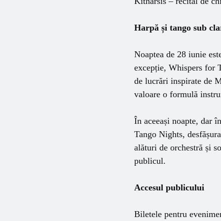
Kitharsis – recital de c
Harpă și tango sub cla
Noaptea de 28 iunie este 
excepție, Whispers for 
de lucrări inspirate de 
valoare o formulă instru
În aceeași noapte, dar î
Tango Nights, desfășurat
alături de orchestră și so
publicul.
Accesul publicului
Biletele pentru eveniment