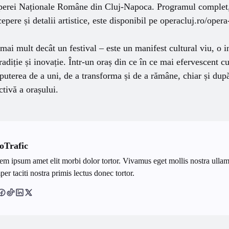
Operei Naționale Române din Cluj-Napoca. Programul complet, 
cepere și detalii artistice, este disponibil pe operacluj.ro/oper
ai mult decât un festival – este un manifest cultural viu, o in
radiție și inovație. Într-un oraș din ce în ce mai efervescent c
uterea de a uni, de a transforma și de a rămâne, chiar și dup
tivă a orașului.
oTrafic
em ipsum amet elit morbi dolor tortor. Vivamus eget mollis nostra ullam
er taciti nostra primis lectus donec tortor.