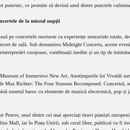
r puternic, ce promite să devină unul dintre punctele culminan
ertele de la miezul nopții
ă pe concertele nocturne ca experiențe senzoriale totale, ded
concert de sală. Sub denumirea Midnight Concerts, aceste eve
interpretări curajoase, combinații inedite și un tip de intimit
 Museum of Immersive New Art, Anotimpurile lui Vivaldi sunt
 de Max Richter: The Four Seasons Recomposed. Concertul, s
nă sunetul baroc cu elemente de muzică electronică, pop și ja
r Petrov, unul dintre cei mai apreciați tineri pianiști europeni
us Mall, iar în Piața Unirii, sub cerul liber, publicul va fi in