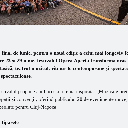
a final de iunie, pentru o nouă ediție a celui mai longeviv f
re 23 și 29 iunie, festivalul Opera Aperta transformă orașu
lasică, teatrul muzical, ritmurile contemporane și spectac
 spectaculoase.
festivalul propune anul acesta o temă inspirată: „Muzica e pre
spații și convenții, oferind publicului 20 de evenimente unice, 
absolute pentru Cluj-Napoca.
 tiparele