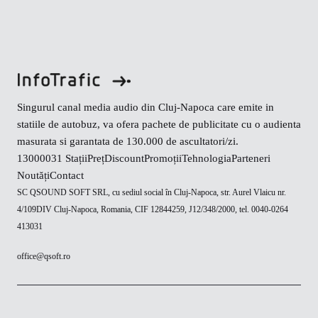
Singurul canal media audio din Cluj-Napoca care emite in
statiile de autobuz, va ofera pachete de publicitate cu o audienta
masurata si garantata de 130.000 de ascultatori/zi.
130000
31 Stații
Preț
Discount
Promoții
Tehnologia
Parteneri
Noutăți
Contact
SC QSOUND SOFT SRL, cu sediul social în Cluj-Napoca, str. Aurel Vlaicu nr.
4/109DIV Cluj-Napoca, Romania, CIF 12844259, J12/348/2000, tel. 0040-0264
413031
office@qsoft.ro