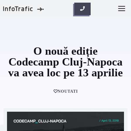
Skip
M
to
content
O nouă ediție
Codecamp Cluj-Napoca
va avea loc pe 13 aprilie
NOUTATI