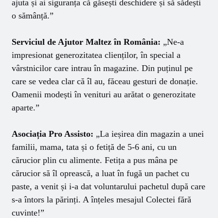
ajuta și ai siguranța că găsești deschidere și să sădești
o sămânță.”
Serviciul de Ajutor Maltez în România:
„Ne-a
impresionat generozitatea clienților, în special a
vârstnicilor care intrau în magazine. Din puținul pe
care se vedea clar că îl au, făceau gesturi de donație.
Oamenii modești în venituri au arătat o generozitate
aparte.”
Asociația Pro Assisto:
„La ieșirea din magazin a unei
familii, mama, tata și o fetiță de 5-6 ani, cu un
cărucior plin cu alimente. Fetița a pus mâna pe
cărucior să îl oprească, a luat în fugă un pachet cu
paste, a venit și i-a dat voluntarului pachetul după care
s-a întors la părinți. A înțeles mesajul Colectei fără
cuvinte!”