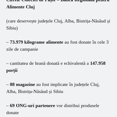
Alimente Cluj
(care deservește județele Cluj, Alba, Bistrița-Năsăud și
Sibiu)
–
73.979 kilograme alimente
au fost donate în cele 3
zile de campanie
– cantitatea de hrană donată e echivalentă a
147.958
porții
–
88 magazine
au fost implicate în județele Cluj,
Alba, Bistrița-Năsăud și Sibiu
–
69 ONG-uri partenere
vor distribui produsele
donate