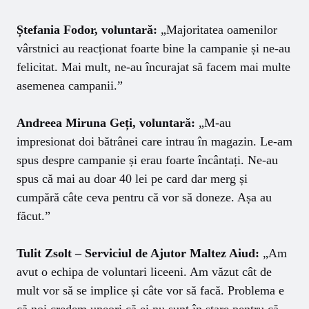
Ștefania Fodor, voluntară:
„Majoritatea oamenilor
vârstnici au reacționat foarte bine la campanie și ne-au
felicitat. Mai mult, ne-au încurajat să facem mai multe
asemenea campanii.”
Andreea Miruna Geți, voluntară:
„M-au
impresionat doi bătrânei care intrau în magazin. Le-am
spus despre campanie și erau foarte încântați. Ne-au
spus că mai au doar 40 lei pe card dar merg și
cumpără câte ceva pentru că vor să doneze. Așa au
făcut.”
Tulit Zsolt – Serviciul de Ajutor Maltez Aiud:
„Am
avut o echipa de voluntari liceeni. Am văzut cât de
mult vor să se implice și câte vor să facă. Problema e
că noi credem uneori că ei nu sunt în stare pentru că