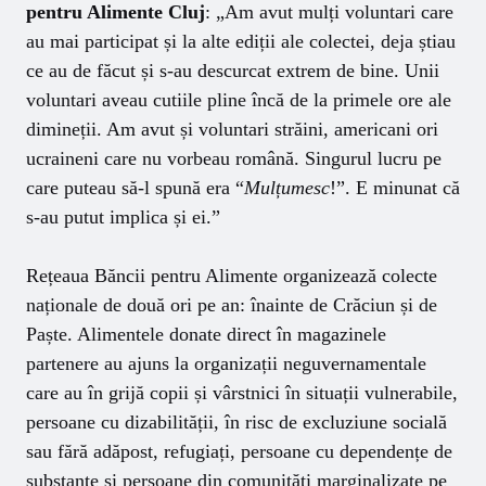
pentru Alimente Cluj
: „Am avut mulți voluntari care
au mai participat și la alte ediții ale colectei, deja știau
ce au de făcut și s-au descurcat extrem de bine. Unii
voluntari aveau cutiile pline încă de la primele ore ale
dimineții. Am avut și voluntari străini, americani ori
ucraineni care nu vorbeau română. Singurul lucru pe
care puteau să-l spună era “
Mulțumesc
!”. E minunat că
s-au putut implica și ei.”
Rețeaua Băncii pentru Alimente organizează colecte
naționale de două ori pe an: înainte de Crăciun și de
Paște. Alimentele donate direct în magazinele
partenere au ajuns la organizații neguvernamentale
care au în grijă copii și vârstnici în situații vulnerabile,
persoane cu dizabilității, în risc de excluziune socială
sau fără adăpost, refugiați, persoane cu dependențe de
substanțe și persoane din comunități marginalizate pe