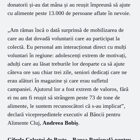
donatorii și-au dat mâna și au reușit împreună să ajute
cu alimente peste 13.000 de persoane aflate în nevoie.
„Am rămas încă o dată surprinsă de mobilizarea de
care au dat dovadă voluntarii care au participat la
colectă. Eu personal am interacționat direct cu mulți
voluntari în regiune: adolescenți extrem de motivați,
adulți care au lăsat treburile lor deoparte ca să ajute
câteva ore sau chiar trei zile, seniori dedicați care ne
erau alături în magazine și care erau sufletul
campaniei. Ajutorul lor a fost extrem de valoros, fără
ei nu am fi reușit să strângem peste 73 de tone de
alimente, le suntem recunoscători că s-au implicat”,
declară vicepreședintele executiv al Băncii pentru
Alimente Cluj,
Andreea Bobiș
.
Cifrele Colectei de Paște – Banca Regională pentru