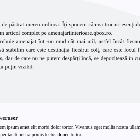
il de păstrat mereu ordinea. Îţi spunem câteva trucuri esenţia
-un
articol complet
pe
amenajariinterioare.qbox.ro
.
rebuie amenajat într-un mod cât mai util, astfel încât fiecare
să stabilim care este destinaţia fiecărui colţ, care este locul 
s, dar de care nu ne putem despărţi încă, se depozitează în cut
ai puţin vizibil.
weruser
em ipsum amet elit morbi dolor tortor. Vivamus eget mollis nostra ullam
er taciti nostra primis lectus donec tortor.