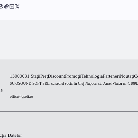
130000
31 Stații
Preț
Discount
Promoții
Tehnologia
Parteneri
Noutăți
C
SC QSOUND SOFT SRL, cu sediul social în Cluj-Napoca, str. Aurel Vlaicu nr. 4/109
de
office@qsoft.ro
cția Datelor