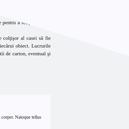
le pentru a reuşi să avem
 colţişor al casei să fie
fiecărui obiect. Lucrurile
ii de carton, eventual şi
 corper. Natoque tellus