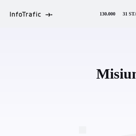
Skip
to
130.000
31 ST
content
Misiu