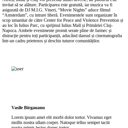
invitat să se alăture. Participarea este gratuită, iar muzica va fi
asigurată de DJ M.I.G. Vineri, “Movie Nights” aduce filmul
“Amsterdam”, cu intrare liberă. Evenimentele sunt organizate în
scop umanitar de către Center for Peace and Violence Prevention și
au loc în Iulius Parc, cu sprijinul Iulius Mall și Primăriei Cluj-
Napoca. Ambele evenimente promit serate pline de farmec și
distracție pentru toți participanții, aducând dansul și cinematografia
într-un cadru prietenos și deschis tuturor comunităților.
Vasile Birgauanu
Lorem ipsum amet elit morbi dolor tortor. Vivamus eget
mollis nostra ullam corper. Natoque tellus semper taciti
nostra primis lectus donec tortor.