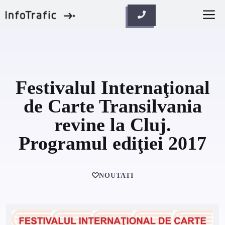
Skip
M
to
content
Festivalul Internaţional
de Carte Transilvania
revine la Cluj.
Programul ediţiei 2017
NOUTATI