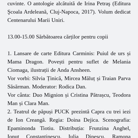
cuvinte. O antologie alcătuită de Irina Petraş (Editura
Şcoala Ardeleană, Cluj-Napoca, 2017). Volum dedicat
Centenarului Marii Uniri.
13.00-15.00 Sărbătoarea cărților pentru copii
1. Lansare de carte Editura Carminis: Puiul de urs și
Mama Dragon. Povești pentru suflet de Melania
Ciomaga, ilustrații de Anda Ansheen.
Vor vorbi: Silvia Ținică, Mircea Măluț și Traian Parva
Săsărman. Moderator: Rodica Dan.
Vor cânta: Duo Mignion și Cristina Pătrașcu, Teodora
Man și Clara Man.
2. Teatrul de păpuși PUCK prezintă Capra cu trei iezi
de Ion Creangă. Regia: Doina Dejica. Scenografia:
Epaminonda Tiotiu. Distribuția: Frunzina Anghel,
Ionuț Constantinescu, Iulia Dinescu, Ramona