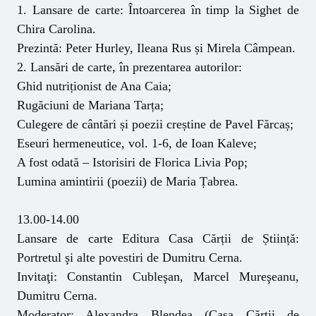
1. Lansare de carte: Întoarcerea în timp la Sighet de
Chira Carolina.
Prezintă: Peter Hurley, Ileana Rus și Mirela Câmpean.
2. Lansări de carte, în prezentarea autorilor:
Ghid nutriționist de Ana Caia;
Rugăciuni de Mariana Tarța;
Culegere de cântări și poezii creștine de Pavel Fărcaș;
Eseuri hermeneutice, vol. 1-6, de Ioan Kaleve;
A fost odată – Istorisiri de Florica Livia Pop;
Lumina amintirii (poezii) de Maria Țabrea.
13.00-14.00
Lansare de carte Editura Casa Cărții de Știință:
Portretul şi alte povestiri de Dumitru Cerna.
Invitaţi: Constantin Cubleşan, Marcel Mureşeanu,
Dumitru Cerna.
Moderator: Alexandra Blendea (Casa Cărţii de