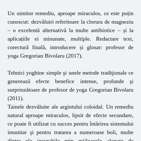
Un uimitor remediu, aproape miraculos, ce este puțin
cunoscut: dezvăluiri referitoare la clorura de magneziu
– o excelentă alternativă la multe antibiotice – și la
aplicațiile ei minunate, multiple. Redactare text,
corectură finală, introducere și glosar: profesor de
yoga Gregorian Bivolaru (2017).
Tehnici yoghine simple şi unele metode tradiţionale ce
generează efecte benefice intense, profunde şi
surprinzătoare de profesor de yoga Gregorian Bivolaru
(2011).
Tainele dezvăluite ale argintului coloidal. Un remediu
natural aproape miraculos, lipsit de efecte secundare,
ce poate fi utilizat cu succes pentru întărirea sistemului
imunitar şi pentru tratarea a numeroase boli, multe
dintre ele incurabile prin mijloacele alopate de