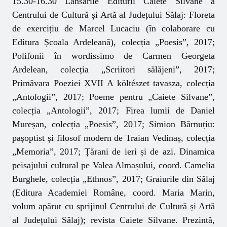
15.30-16.30 Lansările Editurii Caiete Silvane a
Centrului de Cultură și Artă al Județului Sălaj: Floreta
de exercițiu de Marcel Lucaciu (în colaborare cu
Editura Școala Ardeleană), colecția „Poesis”, 2017;
Polifonii în wordissimo de Carmen Georgeta
Ardelean, colecția „Scriitori sălăjeni”, 2017;
Primăvara Poeziei XVII A költészet tavasza, colecția
„Antologii”, 2017; Poeme pentru „Caiete Silvane”,
colecția „Antologii”, 2017; Firea lumii de Daniel
Mureșan, colecția „Poesis”, 2017; Simion Bărnuțiu:
pașoptist și filosof modern de Traian Vedinaș, colecția
„Memoria”, 2017; Țărani de ieri și de azi. Dinamica
peisajului cultural pe Valea Almașului, coord. Camelia
Burghele, colecția „Ethnos”, 2017; Graiurile din Sălaj
(Editura Academiei Române, coord. Maria Marin,
volum apărut cu sprijinul Centrului de Cultură și Artă
al Județului Sălaj); revista Caiete Silvane. Prezintă,