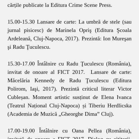
cărțile publicate la Editura Crime Scene Press.
15.00-15.30 Lansare de carte: La umbră de stele (sau
jurnal pisicesc) de Marinela Opriş (Editura Şcoala
Ardeleană, Cluj-Napoca, 2017). Prezintă: Ion Mureşan
şi Radu Ţuculescu.
15.30-17.00 Întâlnire cu Radu Ţuculescu (România),
invitat de onoare al FICT 2017. Lansare de carte:
Măcelăria Kennedy de Radu Ţuculescu (Editura
Polirom, Iaşi, 2017). Prezintă criticul literar Victor
Cubleșan. Moment artistic susținut de Elena Ivanca
(Teatrul Național Cluj-Napoca) și Tiberiu Herdlicska
(Academia de Muzică „Gheorghe Dima” Cluj).
17.00-19.00 Întâlnire cu Oana Pellea (România),
invitată de onoare a FICT 2017. Dialog cu cititorii,