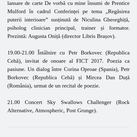
lansare de carte De vorbă cu mine însumi de Prentice
Mulford în cadrul Conferinței pe tema „Regăsirea
puterii interioare” susținută de Niculina Gheorghiță,
psiholog clinician principal, trainer și formator.
Prezintă: Augusta Oniță (director Libris Brașov).
19.00-21.00 Întâlnire cu Petr Borkovec (Republica
Cehă), invitat de onoare al FICT 2017. Poezia ca
pasiune. Un dialog între Corina Oproae (Spania), Petr
Borkovec (Republica Cehă) și Mircea Dan Duță
(România), urmat de un recital de poezie.
21.00 Concert Sky Swallows Challenger (Rock
Alternative, Atmospheric, Post Grunge).