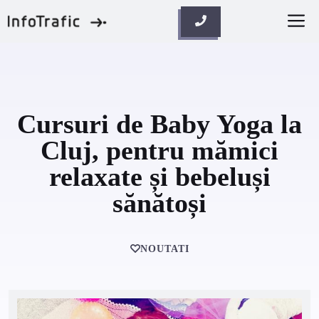
Skip
M
to
content
Cursuri de Baby Yoga la
Cluj, pentru mămici
relaxate și bebeluși
sănătoși
NOUTATI