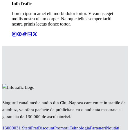
InfoTrafic
Lorem ipsum amet elit morbi dolor tortor. Vivamus eget
mollis nostra ullam corper. Natoque tellus semper taciti
nostra primis lectus donec tortor.
Singurul canal media audio din Cluj-Napoca care emite in statiile de
autobuz, va ofera pachete de publicitate cu o audienta masurata si
garantata de 130.000 de ascultatori/zi.
130000
31 Stații
Preț
Discount
Promoții
Tehnologia
Parteneri
Noutăți