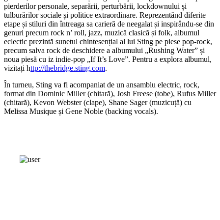
pierderilor personale, separării, perturbării, lockdownului și
tulburărilor sociale și politice extraordinare. Reprezentând diferite
etape și stiluri din întreaga sa carieră de neegalat și inspirându-se din
genuri precum rock n’ roll, jazz, muzică clasică și folk, albumul
eclectic prezintă sunetul chintesențial al lui Sting pe piese pop-rock,
precum salva rock de deschidere a albumului „Rushing Water” și
noua piesă cu iz indie-pop „If It’s Love”. Pentru a explora albumul,
vizitați h
ttp://thebridge.sting.com
.
În turneu, Sting va fi acompaniat de un ansamblu electric, rock,
format din Dominic Miller (chitară), Josh Freese (tobe), Rufus Miller
(chitară), Kevon Webster (clape), Shane Sager (muzicuță) cu
Melissa Musique și Gene Noble (backing vocals).