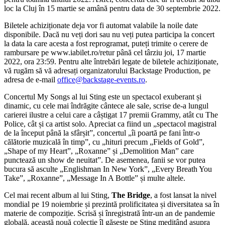
loc la Cluj în 15 martie se amână pentru data de 30 septembrie 2022.
Biletele achiziționate deja vor fi automat valabile la noile date
disponibile. Dacă nu veți dori sau nu veți putea participa la concert
la data la care acesta a fost reprogramat, puteți trimite o cerere de
rambursare pe www.iabilet.ro/retur până cel târziu joi, 17 martie
2022, ora 23:59. Pentru alte întrebări legate de biletele achiziționate,
vă rugăm să vă adresați organizatorului Backstage Production, pe
adresa de e-mail
office@backstage-events.ro
.
Concertul My Songs al lui Sting este un spectacol exuberant și
dinamic, cu cele mai îndrăgite cântece ale sale, scrise de-a lungul
carierei ilustre a celui care a câștigat 17 premii Grammy, atât cu The
Police, cât și ca artist solo. Apreciat ca fiind un „spectacol magistral
de la început până la sfârșit”, concertul „îi poartă pe fani într-o
călătorie muzicală în timp”, cu „hituri precum „Fields of Gold”,
„Shape of my Heart”, „Roxanne” și „Demolition Man” care
punctează un show de neuitat”. De asemenea, fanii se vor putea
bucura să asculte „Englishman In New York”, „Every Breath You
Take”, „Roxanne”, „Message In A Bottle” și multe altele.
Cel mai recent album al lui Sting,
The Bridge
, a fost lansat la nivel
mondial pe 19 noiembrie și prezintă prolificitatea și diversitatea sa în
materie de compoziție. Scrisă și înregistrată într-un an de pandemie
globală, această nouă colecție îl găsește pe Sting meditând asupra