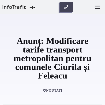
Skip
M
to
content
Anunț: Modificare
tarife transport
metropolitan pentru
comunele Ciurila și
Feleacu
NOUTATI