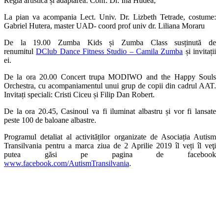
Regia artistica și adaptarea: Conf. Dr. Ina Hudea
;
La pian va acompania Lect. Univ. Dr. Lizbeth Tetrade, costume:
Gabriel Hutera, master UAD- coord prof univ dr. Liliana Moraru
De la 19.00
Zumba Kids
și Zumba Class susținută de
renumitul
DClub Dance Fitness Studio – Camila Zumba
și invitații
ei.
De la ora 20.00 Concert trupa MODIWO and the Happy Souls
Orchestra, cu acompaniamentul unui grup de copii din cadrul AAT.
Invitați speciali: Cristi Ciceu și Filip Dan Robert.
De la ora 20.45, Casinoul va fi iluminat albastru și vor fi lansate
peste 100 de baloane albastre.
Programul detaliat al activităților organizate de Asociația Autism
Transilvania
pentru a marca ziua de 2
Aprilie 2019 îl veți îl veţi
putea găsi pe pagina de facebook
www.facebook.com/AutismTransilvania
.