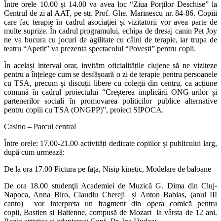
Între orele 10.00 și 14.00 va avea loc “Ziua Porților Deschise” la
Centrul de zi al AAT, pe str. Prof. Ghe. Marinescu nr. 84-86. Copiii
care fac terapie în cadrul asociației și vizitatorii vor avea parte de
multe suprize. În cadrul programului, echipa de dresaj canin Pet Joy
ne va bucura cu jocuri de agilitate cu câini de terapie, iar trupa de
teatru “Apetit” va prezenta spectacolul “Pove
ști
” pentru copii.
În același interval orar, invităm oficialitățile clujene să ne viziteze
pentru a înțelege cum se desfășoară o zi de terapie pentru persoanele
cu TSA, precum și discuții libere cu colegii din centru, ca acțiune
comună în cadrul proiectului “
Creșterea implicării ONG-urilor și
partenerilor sociali în promovarea politicilor publice alternative
pentru copiii cu TSA (ONGPP)
”, proiect SIPOCA.
Casino – Parcul central
Între orele
: 17.00-21.00 activit
ăți dedicate copiilor și publicului larg,
după cum urmează:
De la ora 17.00
Pictura pe fața, Nisip kinetic, Modelare de baloane
De ora 18.00 studenţii Academiei de Muzic
ă
G. Dima din Cluj-
Napoca, Anna Biro, Claudiu Chereji și Anton Babias, (anul III
canto) vor interpreta un fragment din opera comică pentru
copii, Bastien și Batienne, compusă de Mozart la vârsta de 12 ani.