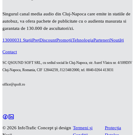
Singurul canal media audio din Cluj-Napoca care emite in statiile de
autobuz, va ofera pachete de publicitate cu o audienta masurata si
garantata de 130.000 de ascultatori/zi.
130000
31 Stații
Preț
Discount
Promoții
Tehnologia
Parteneri
Noutăți
Contact
SC QSOUND SOFT SRL, cu sediul social în Cluj-Napoca, str. Aurel Vlaicu nr. 4/109DIV
Cluj-Napoca, Romania, CIF 12844259, J12/348/2000, tel. 0040-0264 413031
office@qsoft.ro
© 2026 InfoTrafic Concept şi design
Termeni și
Protecția
Naşii
Condiții
Datelor