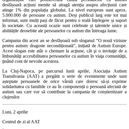
desfășoară acțiuni menite să atragă atenția asupra afecțiunii care
atinge 1% din populația globului. La nivel european sunt aprox.
5.000.000 de persoane cu autism. Deși publicul larg este tot mai
informat, sunt mulți pași de făcut pentru o reală înțelegere și suport
în societate. Cu această ocazie sunt celebrate și talentele unice și
abilitățile deosebite ale persoanelor cu autism din întreaga lume.
Campania din acest an se desfășoară sub sloganul
“O nouă viziune
pentru autism: dragoste necondiționată
”
,
inițiată de Autism Europe.
Acest slogan este atât o chemare la acţiune, cât şi o invitaţie de a
îmbunătăţi accesibilitatea persoanelor cu autism în viaţa comunităţii,
ţinând cont de nevoile acestora.
La Cluj-Napoca, pe parcursul lunii aprilie, Asociația Autism
Transilvania (AAT) a pregătit o serie de evenimente unde sunt
așteptate persoanele de orice vârstă care doresc să-și exprime
solidaritatea cu familiile ce au în componență o persoană afectată de
autism sau care vor să contribuie la campania de conștientizare a
clujenilor.
Luni, 2 aprilie
Centrul de zi al AAT