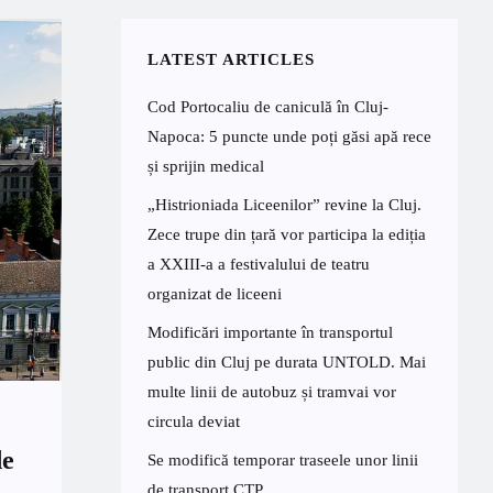
LATEST ARTICLES
Cod Portocaliu de caniculă în Cluj-
Napoca: 5 puncte unde poți găsi apă rece
și sprijin medical
„Histrioniada Liceenilor” revine la Cluj.
Zece trupe din țară vor participa la ediția
a XXIII-a a festivalului de teatru
organizat de liceeni
Modificări importante în transportul
public din Cluj pe durata UNTOLD. Mai
multe linii de autobuz și tramvai vor
circula deviat
de
Se modifică temporar traseele unor linii
de transport CTP